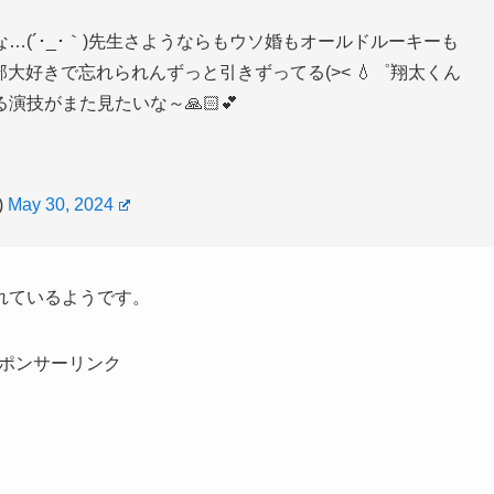
(´･_･｀)先生さようならもウソ婚もオールドルーキーも
部大好きで忘れられんずっと引きずってる(>< 💧゜翔太くん
技がまた見たいな～🙏🏻💕
)
May 30, 2024
れているようです。
ポンサーリンク