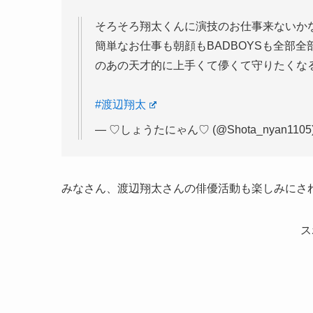
そろそろ翔太くんに演技のお仕事来ないかな…
簡単なお仕事も朝顔もBADBOYSも全部全
のあの天才的に上手くて儚くて守りたくなる演
#渡辺翔太
— ♡しょうたにゃん♡ (@Shota_nyan1105
みなさん、渡辺翔太さんの俳優活動も楽しみにさ
ス