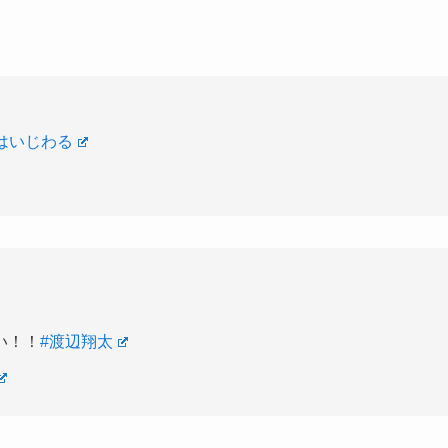
はいじわる
い！！
#渡辺翔太